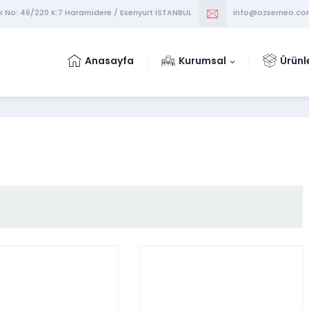
k No: 46/220 K:7 Haramidere / Esenyurt İSTANBUL
info@ozserneo.c
Anasayfa
Kurumsal
Ürünl