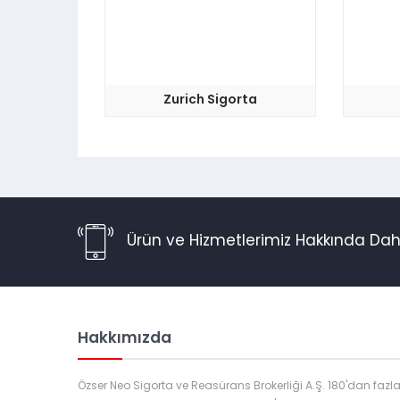
Zurich Sigorta
Ürün ve Hizmetlerimiz Hakkında Daha F
Hakkımızda
Özser Neo Sigorta ve Reasürans Brokerliği A.Ş. 180'dan fazl