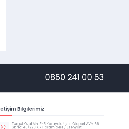
0850 241 00 53
letişim Bilgilerimiz
Turgut Özal Mh. E-5 Karayolu Üzeri Otoport AVM 68.
Sk No: 46/220 K:7 Haramidere / Esenyurt