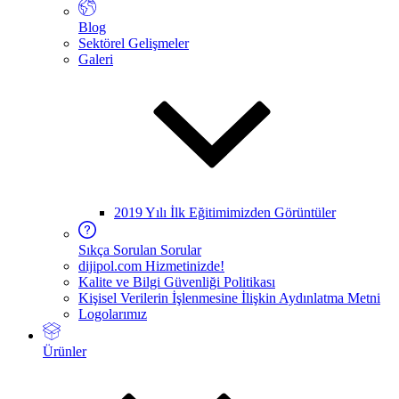
Blog
Sektörel Gelişmeler
Galeri
2019 Yılı İlk Eğitimimizden Görüntüler
Sıkça Sorulan Sorular
dijipol.com Hizmetinizde!
Kalite ve Bilgi Güvenliği Politikası
Kişisel Verilerin İşlenmesine İlişkin Aydınlatma Metni
Logolarımız
Ürünler