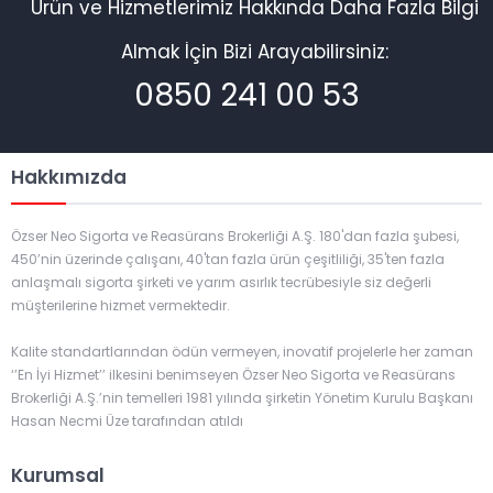
Ürün ve Hizmetlerimiz Hakkında Daha Fazla Bilgi
Almak İçin Bizi Arayabilirsiniz:
0850 241 00 53
Hakkımızda
Özser Neo Sigorta ve Reasürans Brokerliği A.Ş. 180'dan fazla şubesi,
450’nin üzerinde çalışanı, 40'tan fazla ürün çeşitliliği, 35'ten fazla
anlaşmalı sigorta şirketi ve yarım asırlık tecrübesiyle siz değerli
müşterilerine hizmet vermektedir.
Kalite standartlarından ödün vermeyen, inovatif projelerle her zaman
‘’En İyi Hizmet’’ ilkesini benimseyen Özser Neo Sigorta ve Reasürans
Brokerliği A.Ş.’nin temelleri 1981 yılında şirketin Yönetim Kurulu Başkanı
Hasan Necmi Üze tarafından atıldı
Kurumsal