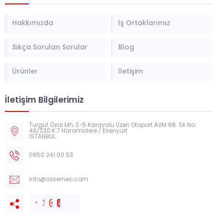
Hakkımızda
İş Ortaklarımız
Sıkça Sorulan Sorular
Blog
Ürünler
İletişim
İletişim Bilgilerimiz
Turgut Özal Mh. E-5 Karayolu Üzeri Otoport AVM 68. Sk No:
46/220 K:7 Haramidere / Esenyurt
İSTANBUL
0850 241 00 53
info@ozserneo.com