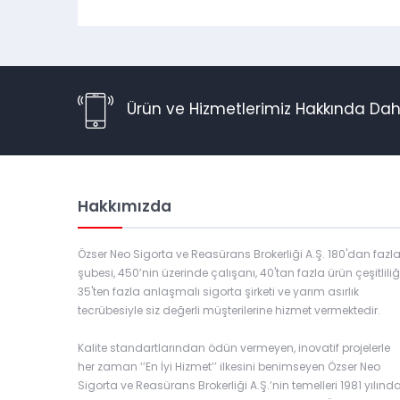
Ürün ve Hizmetlerimiz Hakkında Daha F
Hakkımızda
Özser Neo Sigorta ve Reasürans Brokerliği A.Ş. 180'dan fazl
şubesi, 450’nin üzerinde çalışanı, 40'tan fazla ürün çeşitliliği
35'ten fazla anlaşmalı sigorta şirketi ve yarım asırlık
tecrübesiyle siz değerli müşterilerine hizmet vermektedir.
Kalite standartlarından ödün vermeyen, inovatif projelerle
her zaman ‘’En İyi Hizmet’’ ilkesini benimseyen Özser Neo
Sigorta ve Reasürans Brokerliği A.Ş.’nin temelleri 1981 yılınd