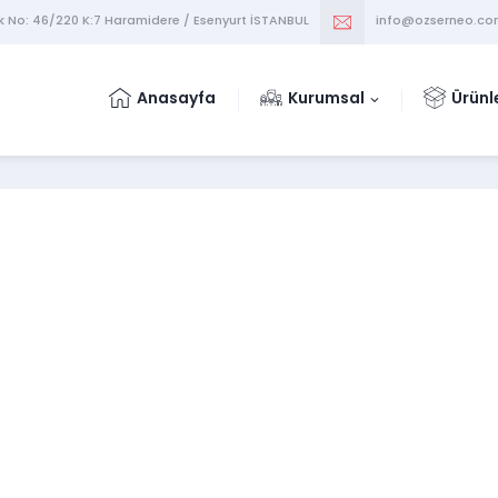
k No: 46/220 K:7 Haramidere / Esenyurt İSTANBUL
info@ozserneo.c
Anasayfa
Kurumsal
Ürünl