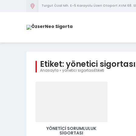
Turgut Özal Mh. E-5 Karayolu Üzeri Otoport AVM 68. S
Etiket:
yönetici sigortası
Anasayfa
»
yönetici sigortasıEtiketi
YÖNETICI SORUMLULUK
SIGORTASI