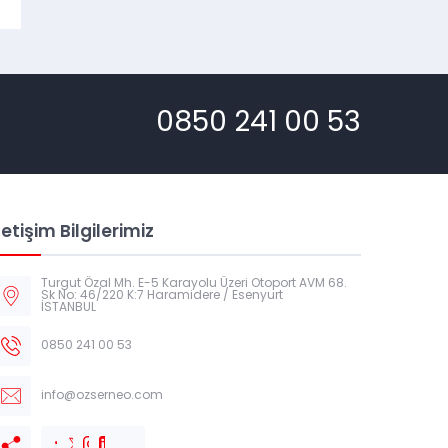
0850 241 00 53
letişim Bilgilerimiz
Turgut Özal Mh. E-5 Karayolu Üzeri Otoport AVM 68.
Sk No: 46/220 K:7 Haramidere / Esenyurt
İSTANBUL
0850 241 00 53
info@ozserneo.com