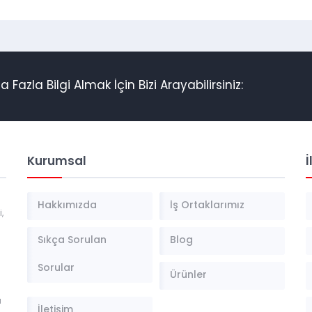
azla Bilgi Almak İçin Bizi Arayabilirsiniz:
Kurumsal
İ
a
Hakkımızda
İş Ortaklarımız
,
Sıkça Sorulan
Blog
Sorular
Ürünler
a
İletişim