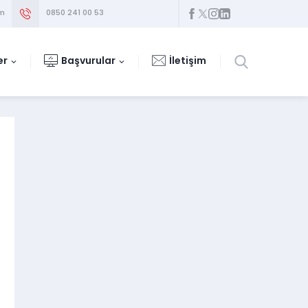
om
0850 241 00 53
er
Başvurular
İletişim