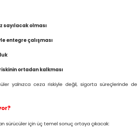
siz sayılacak olması
iyle entegre çalışması
luk
 riskinin ortadan kalkması
üler yalnızca ceza riskiyle değil, sigorta süreçlerinde de
yor?
nan sürücüler için üç temel sonuç ortaya çıkacak: