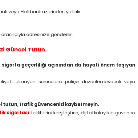
nk veya Halkbank üzerinden yatırılır.
 aracılığıyla adresinize gönderilir.
nizi Güncel Tutun
,
sigorta geçerliliği açısından da hayati önem taşıyan
 ehliyeti olmayan sürücülere poliçe düzenlemeyecek veya
cel tutun, trafik güvencenizi kaybetmeyin.
fik sigortası
tekliflerini karşılaştırın, dijital kolaylıkla güvence