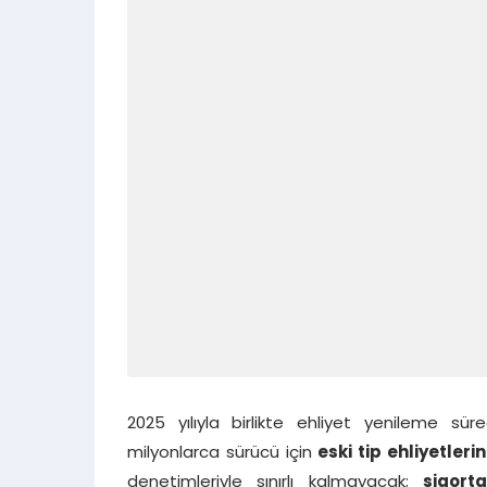
2025 yılıyla birlikte ehliyet yenileme sü
milyonlarca sürücü için
eski tip ehliyetleri
denetimleriyle sınırlı kalmayacak;
sigort