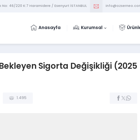
k No: 46/220 K:7 Haramidere / Esenyurt İSTANBUL
info@ozserneo.c
Anasayfa
Kurumsal
Ürünl
Bekleyen Sigorta Değişikliği (2025
1.495