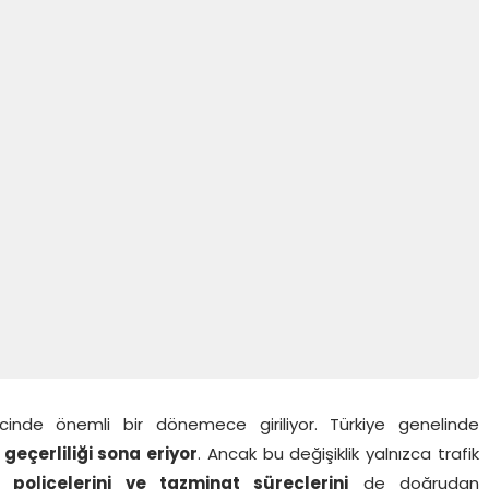
recinde önemli bir dönemece giriliyor. Türkiye genelinde
n geçerliliği sona eriyor
. Ancak bu değişiklik yalnızca trafik
a poliçelerini ve tazminat süreçlerini
de doğrudan