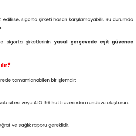
edilirse, sigorta şirketi hasarı karşılamayabilir. Bu durumda
r.
 sigorta şirketlerinin
yasal çerçevede eşit güvence
lır?
ürede tamamlanabilen bir işlemdir:
web sitesi veya ALO 199 hattı üzerinden randevu oluşturun.
oğraf ve sağlık raporu gereklidir.