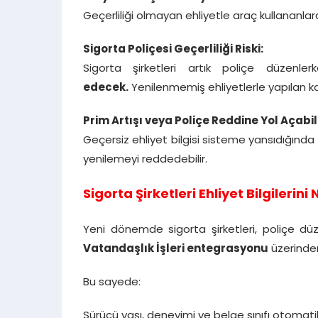
Geçerliliği olmayan ehliyetle araç kullananla
Sigorta Poliçesi Geçerliliği Riski:
Sigorta şirketleri artık poliçe düzenle
edecek.
Yenilenmemiş ehliyetlerle yapılan k
Prim Artışı veya Poliçe Reddine Yol Açabili
Geçersiz ehliyet bilgisi sisteme yansıdığında 
yenilemeyi reddedebilir.
Sigorta Şirketleri Ehliyet Bilgilerini
Yeni dönemde sigorta şirketleri, poliçe dü
Vatandaşlık İşleri entegrasyonu
üzerinde
Bu sayede:
Sürücü yaşı, deneyimi ve belge sınıfı otomatik