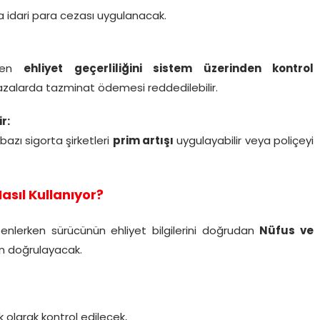
ra idari para cezası uygulanacak.
rken
ehliyet geçerliliğini sistem üzerinden kontrol
azalarda tazminat ödemesi reddedilebilir.
r:
bazı sigorta şirketleri
prim artışı
uygulayabilir veya poliçeyi
 Nasıl Kullanıyor?
zenlerken sürücünün ehliyet bilgilerini doğrudan
Nüfus ve
n doğrulayacak.
 olarak kontrol edilecek,