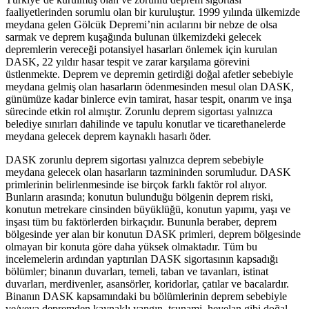
faaliyetlerinden sorumlu olan bir kuruluştur. 1999 yılında ülkemizde
meydana gelen Gölcük Depremi’nin acılarını bir nebze de olsa
sarmak ve deprem kuşağında bulunan ülkemizdeki gelecek
depremlerin vereceği potansiyel hasarları önlemek için kurulan
DASK, 22 yıldır hasar tespit ve zarar karşılama görevini
üstlenmekte. Deprem ve depremin getirdiği doğal afetler sebebiyle
meydana gelmiş olan hasarların ödenmesinden mesul olan DASK,
günümüze kadar binlerce evin tamirat, hasar tespit, onarım ve inşa
sürecinde etkin rol almıştır. Zorunlu deprem sigortası yalnızca
belediye sınırları dahilinde ve tapulu konutlar ve ticarethanelerde
meydana gelecek deprem kaynaklı hasarlı öder.
DASK zorunlu deprem sigortası yalnızca deprem sebebiyle
meydana gelecek olan hasarların tazmininden sorumludur. DASK
primlerinin belirlenmesinde ise birçok farklı faktör rol alıyor.
Bunların arasında; konutun bulunduğu bölgenin deprem riski,
konutun metrekare cinsinden büyüklüğü, konutun yapımı, yaşı ve
inşası tüm bu faktörlerden birkaçıdır. Bununla beraber, deprem
bölgesinde yer alan bir konutun DASK primleri, deprem bölgesinde
olmayan bir konuta göre daha yüksek olmaktadır. Tüm bu
incelemelerin ardından yaptırılan DASK sigortasının kapsadığı
bölümler; binanın duvarları, temeli, taban ve tavanları, istinat
duvarları, merdivenler, asansörler, koridorlar, çatılar ve bacalardır.
Binanın DASK kapsamındaki bu bölümlerinin deprem sebebiyle
ve/veya depremden kaynaklı yangın, tsunami, heyelan gibi doğal