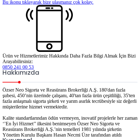
Bu ikonu tıklayarak bize ulaşmanız çok kolay.
Ürün ve Hizmetlerimiz Hakkında Daha Fazla Bilgi Almak İçin Bizi
Arayabilirsiniz:
0850 241 00 53
Hakkımızda
Özser Neo Sigorta ve Reasürans Brokerliği A.Ş. 180'dan fazla
şubesi, 450’nin üzerinde çalışanı, 40'tan fazla ürün çeşitliliği, 35'ten
fazla anlaşmalı sigorta şirketi ve yarım asırlık tecrübesiyle siz değerli
müşterilerine hizmet vermektedir.
Kalite standartlarından ödün vermeyen, inovatif projelerle her zaman
‘’En İyi Hizmet’’ ilkesini benimseyen Özser Neo Sigorta ve
Reasürans Brokerliği A.Ş.’nin temelleri 1981 yılında şirketin
Yönetim Kurulu Başkanı Hasan Necmi Üze tarafından atıldı