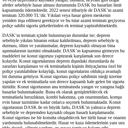
afetler sebebiyle hasar alması durumunda DASK bu hasarları limit
kapsamında ödemektedir. 2022 senesi itibariyle de DASK’ın azami
teminatı 320.000 TL’dir. Yıkılan veya hasar gören meskenin
yeniden inşa edilmesi gerekiyor ve bu tutar azami teminatı geçiyorsa
poliçe sahibi sigorta şirketlerinden ek teminat yaptırabilmektedir.
DASK’ın teminatı içinde bulunmayan durumlar ise; deprem
sebebiyle yıkılan binanın enkaz kaldırılması, deprem sebebiyle iş
durması, ölüm ve yaralanmalar, deprem kaynaklı olmayan bina
aşınmalarının tazmini olmaktadır. DASK’ın kapsamına girmeyen bu
maddeleri ise konut sigortası yaptırarak karşılamak son derece
kolaydır. Konut sigortalarının deprem dışındaki durumlarda da
zararları karşılaması ve ek teminatlarla kişinin ihtiyaçlarına özel bir
poliçe yaratılabilme kolaylığı, konut sigortalarını oldukça avantajlı
bir duruma getiriyor. Konut sigortası poliçe sahibinin isteği üzerine
yapılan ve ek teminatlarla son derece kapsamlı hale gelen bir sigorta
türüdür. Konut sigortasının ana teminatında yangın ve yangına bağlı
hasarlar bulunmaktadır. Buna ek olarak genişletebilecek ek
teminatlarla hırsızlıktan, kombi bakımına, çatı onarımından, komşu
evin hasar tazminine kadar onlarca seçenek bulunmaktadır. Konut
sigortasının DASK ile en büyük farkı, DASK’ın yalnızca deprem
sebebiyle ve depremden kaynaklı oluşan hasarlı karşılamasıdır.
Konut sigortası ise bir konutta oluşabilecek her türlü hasar ve onarım
yardımında bulunabilmektedir. Hasar ve kaza ödemelerinin yanı sıra
tıbbı destek, çilingir yardımı, ev eşyası tamir ve bakımı gibi