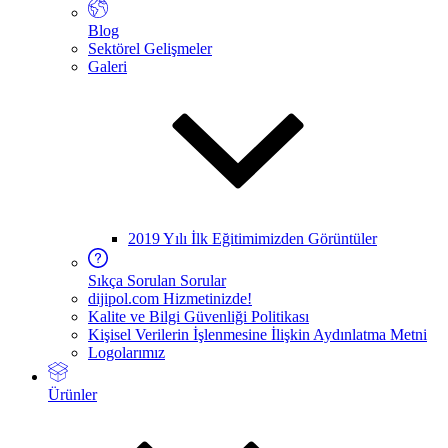
Blog
Sektörel Gelişmeler
Galeri
2019 Yılı İlk Eğitimimizden Görüntüler
Sıkça Sorulan Sorular
dijipol.com Hizmetinizde!
Kalite ve Bilgi Güvenliği Politikası
Kişisel Verilerin İşlenmesine İlişkin Aydınlatma Metni
Logolarımız
Ürünler