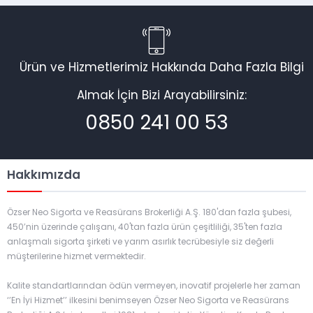
Ürün ve Hizmetlerimiz Hakkında Daha Fazla Bilgi
Almak İçin Bizi Arayabilirsiniz:
0850 241 00 53
Hakkımızda
Özser Neo Sigorta ve Reasürans Brokerliği A.Ş. 180'dan fazla şubesi,
450’nin üzerinde çalışanı, 40'tan fazla ürün çeşitliliği, 35'ten fazla
anlaşmalı sigorta şirketi ve yarım asırlık tecrübesiyle siz değerli
müşterilerine hizmet vermektedir.
Kalite standartlarından ödün vermeyen, inovatif projelerle her zaman
‘’En İyi Hizmet’’ ilkesini benimseyen Özser Neo Sigorta ve Reasürans