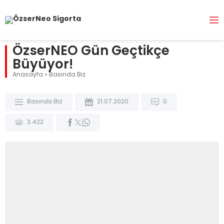
ÖzserNEO Gün Geçtikçe
Büyüyor!
Anasayfa
»
Basında Biz
Basında Biz
21.07.2020
0
3.422