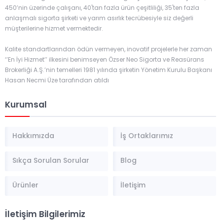
450’nin üzerinde çalışanı, 40'tan fazla ürün çeşitliliği, 35'ten fazla
anlaşmalı sigorta şirketi ve yarım asırlık tecrübesiyle siz değerli
müşterilerine hizmet vermektedir.
Kalite standartlarından ödün vermeyen, inovatif projelerle her zaman
‘’En İyi Hizmet’’ ilkesini benimseyen Özser Neo Sigorta ve Reasürans
Brokerliği A.Ş.’nin temelleri 1981 yılında şirketin Yönetim Kurulu Başkanı
Hasan Necmi Üze tarafından atıldı
Kurumsal
Hakkımızda
İş Ortaklarımız
Sıkça Sorulan Sorular
Blog
Ürünler
İletişim
İletişim Bilgilerimiz