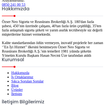
Arayabilirsiniz:
0850 241 00 53
Hakkımızda
Özser Neo Sigorta ve Reasürans Brokerliği A.Ş. 180'dan fazla
şubesi, 450’nin üzerinde çalışanı, 40'tan fazla ürün çeşitliliği, 35'ten
fazla anlaşmalı sigorta şirketi ve yarım asırlık tecrübesiyle siz değerli
müşterilerine hizmet vermektedir.
Kalite standartlarından ödün vermeyen, inovatif projelerle her zaman
‘’En İyi Hizmet’’ ilkesini benimseyen Özser Neo Sigorta ve
Reasürans Brokerliği A.Ş.’nin temelleri 1981 yılında şirketin
Yönetim Kurulu Başkanı Hasan Necmi Üze tarafından atıldı
Kurumsal
Hakkımızda
İş Ortaklarımız
Sıkça Sorulan Sorular
Blog
Ürünler
İletişim
İletişim Bilgilerimiz