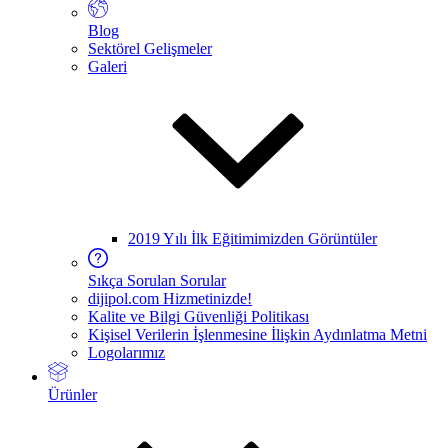
Blog
Sektörel Gelişmeler
Galeri
2019 Yılı İlk Eğitimimizden Görüntüler
Sıkça Sorulan Sorular
dijipol.com Hizmetinizde!
Kalite ve Bilgi Güvenliği Politikası
Kişisel Verilerin İşlenmesine İlişkin Aydınlatma Metni
Logolarımız
Ürünler