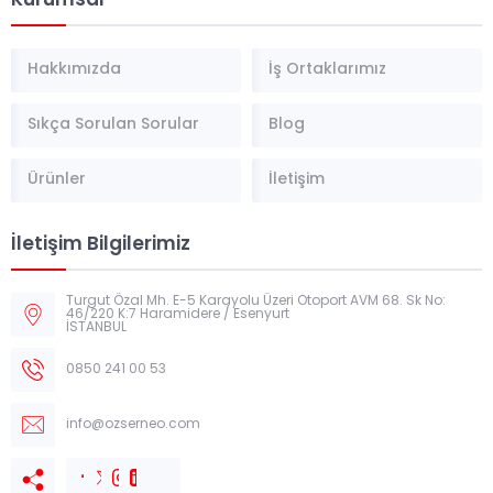
Kurumsal
Hakkımızda
İş Ortaklarımız
Sıkça Sorulan Sorular
Blog
Ürünler
İletişim
İletişim Bilgilerimiz
Turgut Özal Mh. E-5 Karayolu Üzeri Otoport AVM 68. Sk No:
46/220 K:7 Haramidere / Esenyurt
İSTANBUL
0850 241 00 53
info@ozserneo.com