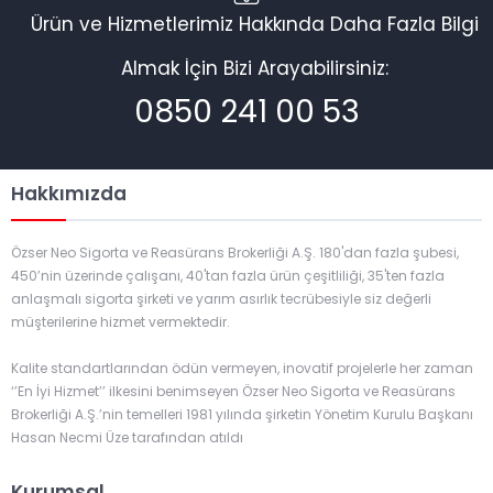
Ürün ve Hizmetlerimiz Hakkında Daha Fazla Bilgi
Almak İçin Bizi Arayabilirsiniz:
0850 241 00 53
Hakkımızda
Özser Neo Sigorta ve Reasürans Brokerliği A.Ş. 180'dan fazla şubesi,
450’nin üzerinde çalışanı, 40'tan fazla ürün çeşitliliği, 35'ten fazla
anlaşmalı sigorta şirketi ve yarım asırlık tecrübesiyle siz değerli
müşterilerine hizmet vermektedir.
Kalite standartlarından ödün vermeyen, inovatif projelerle her zaman
‘’En İyi Hizmet’’ ilkesini benimseyen Özser Neo Sigorta ve Reasürans
Brokerliği A.Ş.’nin temelleri 1981 yılında şirketin Yönetim Kurulu Başkanı
Hasan Necmi Üze tarafından atıldı