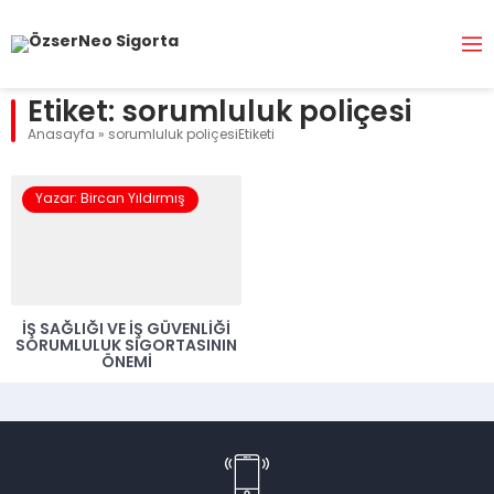
Etiket:
sorumluluk poliçesi
Anasayfa
»
sorumluluk poliçesiEtiketi
Yazar: Bircan Yıldırmış
İŞ SAĞLIĞI VE İŞ GÜVENLIĞI
SORUMLULUK SIGORTASININ
ÖNEMI