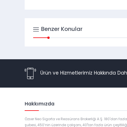
Benzer Konular
Ürün ve Hizmetlerimiz Hakkında Daha F
Hakkımızda
Özser Neo Sigorta ve Reasürans Brokerliği A.Ş. 180'dan fazl
şubesi, 450’nin üzerinde çalışanı, 40'tan fazla ürün çeşitliliği