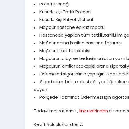
Polis Tutanağı
Kusurlu kişi Trafik Poliçesi
Kusurlu Kişi Ehliyet ,Ruhsat
Mağdur hastane epikriz raporu
Hastanede yapılan tüm tetkik,tahlil,flim ç
Mağdur adına kesilen hastane faturası
Mağdur kimlik fotokobisi
Mağdurun olayı ve tedaviyi anlatan yazılı 
Mağdurun kimlik fotokopisi altına sigortalı
Ödemeleri sigortalının yaptığını ispat edi
Sigortalının bütçe desteği yaptığı rakamı b
beyan
Poliçede Tazminat Ödenmesi için sigortalın
Tedavi masraflarınızı,
link üzerinden
sizlerde s
Keyifli yolculuklar dileriz.