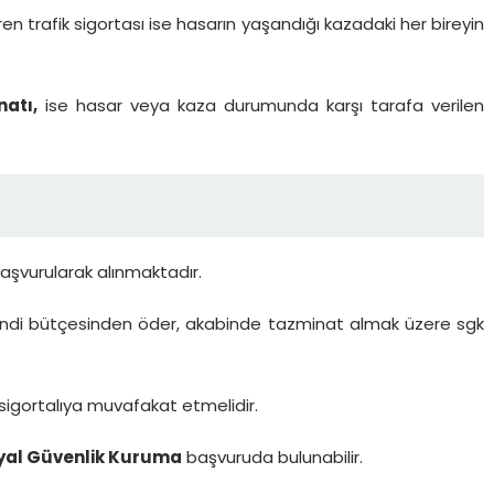
ren trafik sigortası ise hasarın yaşandığı kazadaki her bireyin
atı,
ise hasar veya kaza durumunda karşı tarafa verilen
başvurularak alınmaktadır.
endi bütçesinden öder, akabinde tazminat almak üzere sgk
sigortalıya muvafakat etmelidir.
yal Güvenlik Kuruma
başvuruda bulunabilir.