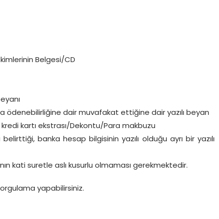
ekimlerinin Belgesi/CD
beyanı
ya ödenebilirliğine dair muvafakat ettiğine dair yazılı beyan
ci kredi kartı ekstrası/Dekontu/Para makbuzu
elirttiği, banka hesap bilgisinin yazılı olduğu ayrı bir yazılı
ın kati suretle aslı kusurlu olmaması gerekmektedir.
orgulama yapabilirsiniz.