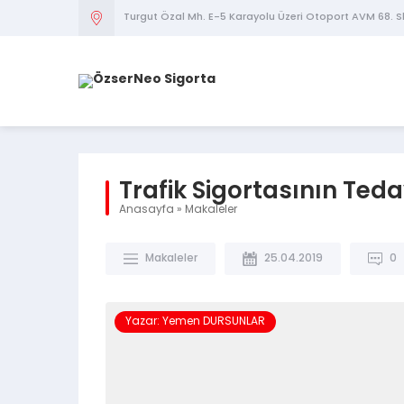
Turgut Özal Mh. E-5 Karayolu Üzeri Otoport AVM 68. S
Trafik Sigortasının Ted
Anasayfa
»
Makaleler
Makaleler
25.04.2019
0
Yazar: Yemen DURSUNLAR