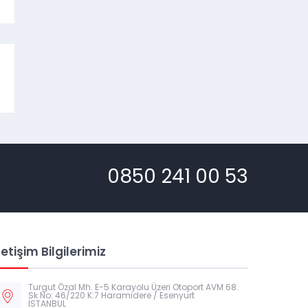
0850 241 00 53
letişim Bilgilerimiz
Turgut Özal Mh. E-5 Karayolu Üzeri Otoport AVM 68.
Sk No: 46/220 K:7 Haramidere / Esenyurt
İSTANBUL