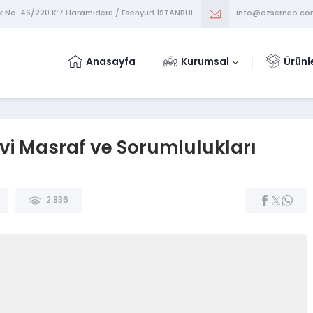
k No: 46/220 K:7 Haramidere / Esenyurt İSTANBUL
info@ozserneo.c
Anasayfa
Kurumsal
Ürünl
avi Masraf ve Sorumlulukları
2.836