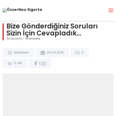
Bize Gönderdiğiniz Soruları
Sizin İçin Cevapladık…
Anasayfa
»
Makaleler
Makaleler
29.04.2019
0
5.481