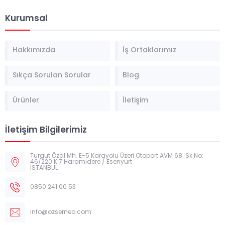
Kurumsal
Hakkımızda
İş Ortaklarımız
Sıkça Sorulan Sorular
Blog
Ürünler
İletişim
İletişim Bilgilerimiz
Turgut Özal Mh. E-5 Karayolu Üzeri Otoport AVM 68. Sk No:
46/220 K:7 Haramidere / Esenyurt
İSTANBUL
0850 241 00 53
info@ozserneo.com