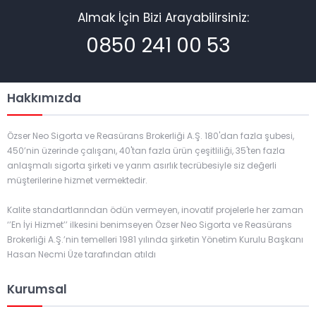
Almak İçin Bizi Arayabilirsiniz:
0850 241 00 53
Hakkımızda
Özser Neo Sigorta ve Reasürans Brokerliği A.Ş. 180'dan fazla şubesi,
450’nin üzerinde çalışanı, 40'tan fazla ürün çeşitliliği, 35'ten fazla
anlaşmalı sigorta şirketi ve yarım asırlık tecrübesiyle siz değerli
müşterilerine hizmet vermektedir.
Kalite standartlarından ödün vermeyen, inovatif projelerle her zaman
‘’En İyi Hizmet’’ ilkesini benimseyen Özser Neo Sigorta ve Reasürans
Brokerliği A.Ş.’nin temelleri 1981 yılında şirketin Yönetim Kurulu Başkanı
Hasan Necmi Üze tarafından atıldı
Kurumsal