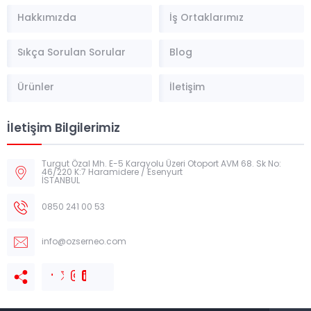
Hakkımızda
İş Ortaklarımız
Sıkça Sorulan Sorular
Blog
Ürünler
İletişim
İletişim Bilgilerimiz
Turgut Özal Mh. E-5 Karayolu Üzeri Otoport AVM 68. Sk No:
46/220 K:7 Haramidere / Esenyurt
İSTANBUL
0850 241 00 53
info@ozserneo.com