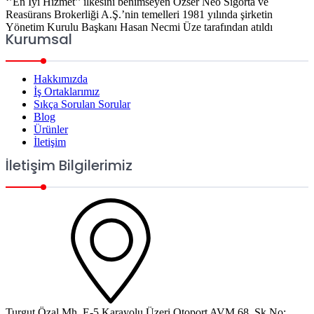
‘’En İyi Hizmet’’ ilkesini benimseyen Özser Neo Sigorta ve
Reasürans Brokerliği A.Ş.’nin temelleri 1981 yılında şirketin
Yönetim Kurulu Başkanı Hasan Necmi Üze tarafından atıldı
Kurumsal
Hakkımızda
İş Ortaklarımız
Sıkça Sorulan Sorular
Blog
Ürünler
İletişim
İletişim Bilgilerimiz
Turgut Özal Mh. E-5 Karayolu Üzeri Otoport AVM 68. Sk No: