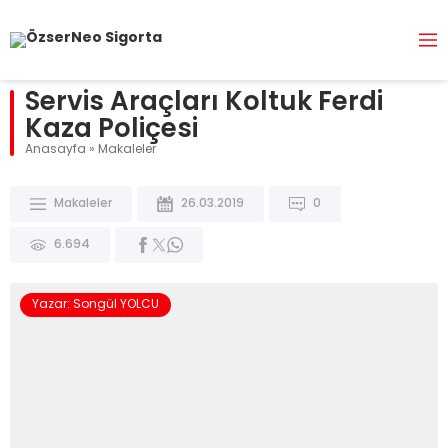
Servis Araçları Koltuk Ferdi
Kaza Poliçesi
Anasayfa
»
Makaleler
Makaleler
26.03.2019
0
6.694
Yazar: Songül YOLCU