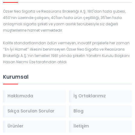
Özser Neo Sigorta ve Reasürans Brokerliği A.Ş. 180'dan fazla şubesi,
450’nin üzerinde çalışanı, 40'tan fazla ürün çeşitliliği, 35'ten fazla
anlaşmalı sigorta şirketi ve yarım asırlık tecrübesiyle siz değerli
müşterilerine hizmet vermektedir.
Kalite standartlarından ödün vermeyen, inovatif projelerle her zaman
‘’En İyi Hizmet’’ ilkesini benimseyen Özser Neo Sigorta ve Reasürans
Brokerliği A.Ş.’nin temelleri 1981 yılında şirketin Yönetim Kurulu Başkanı
Hasan Necmi Üze tarafından atıldı
Kurumsal
Hakkımızda
İş Ortaklarımız
Sıkça Sorulan Sorular
Blog
Ürünler
İletişim