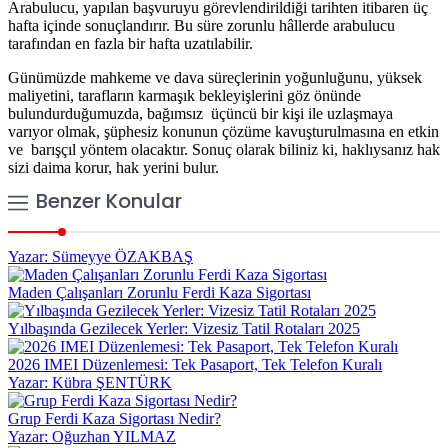
Arabulucu, yapılan başvuruyu görevlendirildiği tarihten itibaren üç
hafta içinde sonuçlandırır. Bu süre zorunlu hâllerde arabulucu
tarafından en fazla bir hafta uzatılabilir.
Günümüzde mahkeme ve dava süreçlerinin yoğunluğunu, yüksek
maliyetini, tarafların karmaşık bekleyişlerini göz önünde
bulundurduğumuzda, bağımsız üçüncü bir kişi ile uzlaşmaya
varıyor olmak, şüphesiz konunun çözüme kavuşturulmasına en etkin
ve barışçıl yöntem olacaktır. Sonuç olarak biliniz ki, haklıysanız hak
sizi daima korur, hak yerini bulur.
Benzer Konular
Yazar: Sümeyye ÖZAKBAŞ
Maden Çalışanları Zorunlu Ferdi Kaza Sigortası
Yılbaşında Gezilecek Yerler: Vizesiz Tatil Rotaları 2025
2026 IMEI Düzenlemesi: Tek Pasaport, Tek Telefon Kuralı
Yazar: Kübra ŞENTÜRK
Grup Ferdi Kaza Sigortası Nedir?
Yazar: Oğuzhan YILMAZ