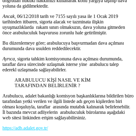
doğrudan hukuki hakkımızı kullanarak konu yargıya taşınıp dava
yoluna da gidilmektedir.
Ancak,
06/12/2018 tarih ve 7155 sayılı yasa ile 1 Ocak 2019
tarihinden itibaren, sigorta alacak ve tazminata ilişkin
uyuşmazlıklarda rakam sınırı olmaksızın, dava yoluna gitmeden
önce arabuluculuk başvurusu zorunlu hale getirilmiştir.
Bu düzenlemeye göre; arabulucuya başvurmadan dava açılması
durumunda dava usulden reddedilecektir.
Ayrıca,
sigorta tahkim komisyonuna dava açılması durumunda,
taraflar dava sürecinde uzlaşmak isterse yine arabulucu talep
ederekl uzlaşmada sağlayabilirler.
ARABULUCU KİŞİ NASIL VE KİM
TARAFINDAN BELİRLENİR ?
Arabulucu, adalet bakanlığı komisyon başkanlıklarına bildirilen büro
tarafından yetki verilen ve ilgili listede adı geçen kişilerden biri
olması koşuluyla, taraflar arasında mutabık kalınarak belirlenebilir.
İl bazında mevcut adliyelerin arabuluculuk bürolarına aşağıdaki
web sitesi linkinden erişim sağlayabilirsiniz.
https://adb.adalet.gov.tr/