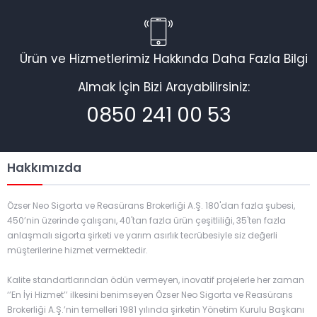
Ürün ve Hizmetlerimiz Hakkında Daha Fazla Bilgi
Almak İçin Bizi Arayabilirsiniz:
0850 241 00 53
Hakkımızda
Özser Neo Sigorta ve Reasürans Brokerliği A.Ş. 180'dan fazla şubesi,
450’nin üzerinde çalışanı, 40'tan fazla ürün çeşitliliği, 35'ten fazla
anlaşmalı sigorta şirketi ve yarım asırlık tecrübesiyle siz değerli
müşterilerine hizmet vermektedir.
Kalite standartlarından ödün vermeyen, inovatif projelerle her zaman
‘’En İyi Hizmet’’ ilkesini benimseyen Özser Neo Sigorta ve Reasürans
Brokerliği A.Ş.’nin temelleri 1981 yılında şirketin Yönetim Kurulu Başkanı