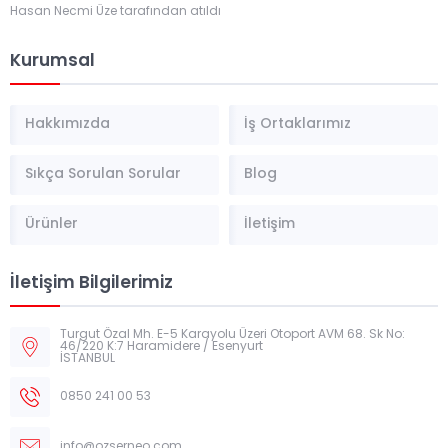
Hasan Necmi Üze tarafından atıldı
Kurumsal
Hakkımızda
İş Ortaklarımız
Sıkça Sorulan Sorular
Blog
Ürünler
İletişim
İletişim Bilgilerimiz
Turgut Özal Mh. E-5 Karayolu Üzeri Otoport AVM 68. Sk No:
46/220 K:7 Haramidere / Esenyurt
İSTANBUL
0850 241 00 53
info@ozserneo.com