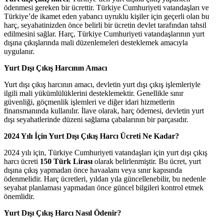
ödenmesi gereken bir ücrettir. Türkiye Cumhuriyeti vatandaşları ve
Türkiye’de ikamet eden yabancı uyruklu kişiler için geçerli olan bu
harç, seyahatinizden önce belirli bir ücretin devlet tarafından tahsil
edilmesini sağlar. Harç, Türkiye Cumhuriyeti vatandaşlarının yurt
dışına çıkışlarında mali düzenlemeleri desteklemek amacıyla
uygulanır.
Yurt Dışı Çıkış Harcının Amacı
Yurt dışı çıkış harcının amacı, devletin yurt dışı çıkış işlemleriyle
ilgili mali yükümlülüklerini desteklemektir. Genellikle sınır
güvenliği, göçmenlik işlemleri ve diğer idari hizmetlerin
finansmanında kullanılır. İlave olarak, harç ödemesi, devletin yurt
dışı seyahatlerinde düzeni sağlama çabalarının bir parçasıdır.
2024 Yılı İçin Yurt Dışı Çıkış Harcı Ücreti Ne Kadar?
2024 yılı için, Türkiye Cumhuriyeti vatandaşları için yurt dışı çıkış
harcı ücreti
150 Türk Lirası
olarak belirlenmiştir. Bu ücret, yurt
dışına çıkış yapmadan önce havaalanı veya sınır kapısında
ödenmelidir. Harç ücretleri, yıldan yıla güncellenebilir, bu nedenle
seyahat planlaması yapmadan önce güncel bilgileri kontrol etmek
önemlidir.
Yurt Dışı Çıkış Harcı Nasıl Ödenir?