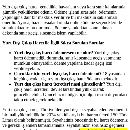
Yurt dışı çıkış harcı, genellikle havaalanı veya kara sınır kapılarında,
gümrük yetkililerine ödenir. Ödeme işlemi sırasında, ödemenin
yapıldığına dair bir makbuz verilir ve bu makbuzun saklanması
önerilir. Ayrıca, bazı havaalanlarında online ödeme seçenekleri de
sunulmaktadır; bu durumda, ödeme yapıldıktan sonra alınan
dekontla sınır geçişi sırasında işlem yapılabilir.
Yurt Dışı Çıkış Harcı ile İlgili Sıkça Sorulan Sorular
Yurt dışı çıkış harcı ödemezsem ne olur?
Yurt dışı çıkış
harcı ödenmediği durumda, sınır kapısında geçiş yapmanız
mümkün olmayabilir, ödeme yapılana kadar geçiş izni
verilmeyebilir.
Çocuklar için yurt dışı çıkış harcı ödenir mi?
18 yaşından
küçük çocuklar için yurt dışı çıkış harcı ödenmemektedir.
Yurt dışı çıkış harcı ücretleri nasıl güncellenir?
Yurt dışı
çıkış harcı ücretleri, devlet tarafından yıllık olarak
güncellenebilir. Güncel ücret bilgisi için ilgili resmi duyuruları
takip etmek gerekmektedir.
Yurt dışı çıkış harcı, Türkiye’den yurt dışına seyahat ederken önemli
bir mali yükümlülüktür. 2024 yılı itibarıyla bu harcın ücreti 150 Türk
Lirası olarak belirlenmiştir. Seyahatiniz öncesinde bu harcı ödemeniz
ve gerekli işlemleri tamamlamanız, seyahatinizin sorunsuz geçmesi