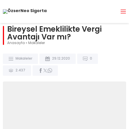
Bireysel Emeklilikte Vergi
Avantajı Var mı?
Anasayfa
»
Makaleler
Makaleler
29.12.2020
0
2.437