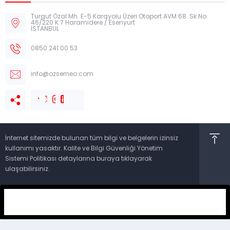
Turgut Özal Mh. E-5 Karayolu Üzeri Otoport AVM 68. Sk No:
46/220 K:7 Haramidere / Esenyurt
İSTANBUL
0850 241 00 53
info@ozserneo.com
İnternet sitemizde bulunan tüm bilgi ve belgelerin izinsiz
kullanımı yasaktır. Kalite ve Bilgi Güvenliği Yönetim
Sistemi Politikası detaylarına buraya tıklayarak
ulaşabilirsiniz.